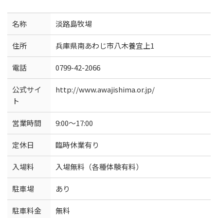
名称
淡路島牧場
住所
兵庫県南あわじ市八木養宜上1
電話
0799-42-2066
公式サイ
http://www.awajishima.or.jp/
ト
営業時間
9:00～17:00
定休日
臨時休業有り
入場料
入場無料（各種体験有料）
駐車場
あり
駐車料金
無料